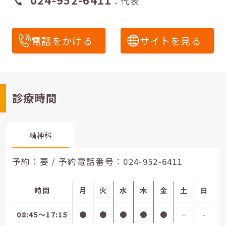
：代表
電話をかける
サイトを見る
診療時間
精神科
予約：要 / 予約電話番号：
024-952-6411
時間
月
火
水
木
金
土
日
08:45〜17:15
●
●
●
●
●
-
-