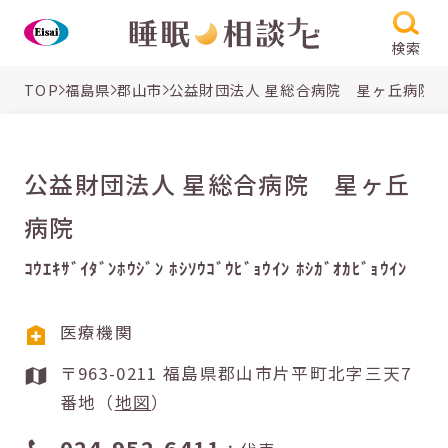
検索
TOP
福島県
郡山市
公益財団法人 星総合病院 星ヶ丘病院
公益財団法人 星総合病院 星ヶ丘
病院
ｺｳｴｷｻﾞｲﾀﾞﾝﾎｳｼﾞﾝ ﾎｼｿｳｺﾞｳﾋﾞｮｳｲﾝ ﾎｼｶﾞｵｶﾋﾞｮｳｲﾝ
医療機関
〒963-0211 福島県郡山市片平町北字三天7
番地（
地図
）
024-952-6411