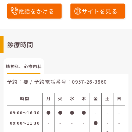
電話をかける
サイトを見る
診療時間
精神科、心療内科
予約：要 / 予約電話番号：
0957-26-3860
時間
月
火
水
木
金
土
日
09:00〜16:30
●
●
●
●
-
-
-
09:00〜11:30
-
-
-
-
●
-
-