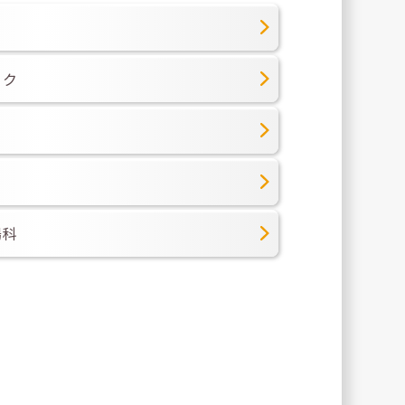
ック
腸科