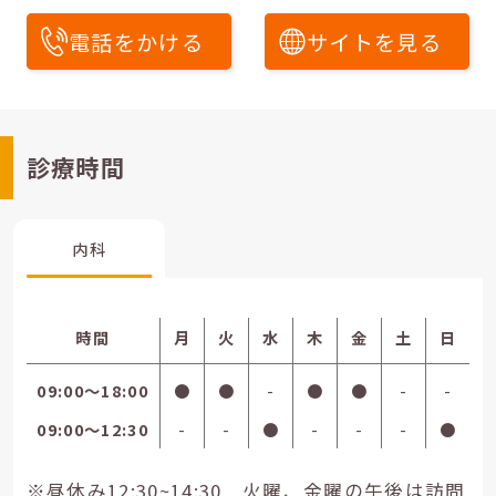
電話をかける
サイトを見る
診療時間
内科
時間
月
火
水
木
金
土
日
09:00〜18:00
●
●
-
●
●
-
-
09:00〜12:30
-
-
●
-
-
-
●
※昼休み12:30~14:30 火曜、金曜の午後は訪問