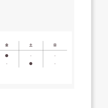
金
土
日
●
-
-
-
●
-