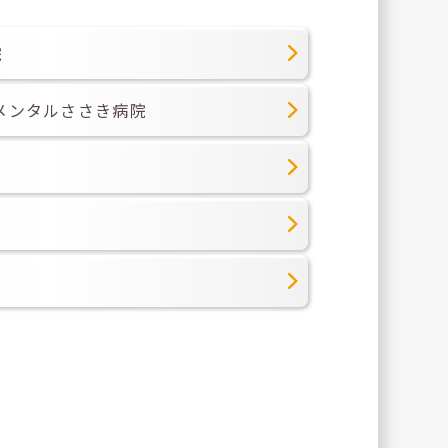
院
メンタルささき病院
ク