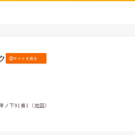
ク
サイトを見る
北方町陣ノ下91番1（
地図
）