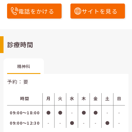
電話をかける
サイトを見る
診療時間
精神科
予約：要
時間
月
火
水
木
金
土
日
09:00〜18:00
●
●
-
●
●
-
-
09:00〜12:30
-
-
●
-
-
●
-