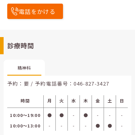
電話をかける
診療時間
精神科
予約：要 / 予約電話番号：
046-827-3427
時間
月
火
水
木
金
土
日
10:00〜19:00
●
●
-
●
-
-
-
10:00〜13:00
-
-
-
-
●
●
-