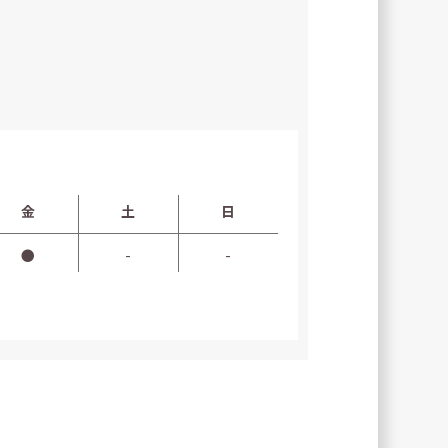
金
土
日
●
-
-