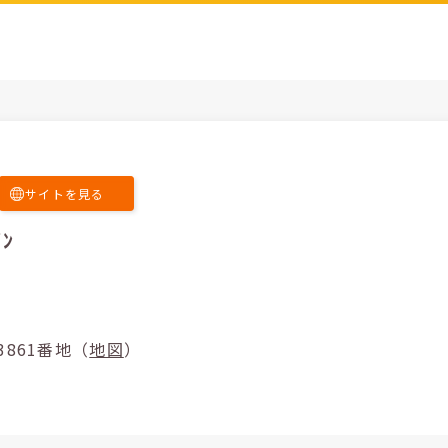
サイトを見る
ｲﾝ
字風田3861番地（
地図
）