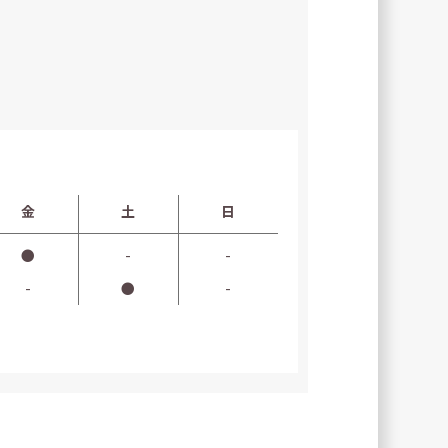
金
土
日
●
-
-
-
●
-