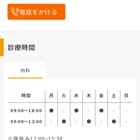
電話をかける
診療時間
内科
時間
月
火
水
木
金
土
日
09:00〜18:00
●
-
●
-
●
-
-
09:00〜12:00
-
●
-
●
-
●
-
※昼休み12:00~15:30