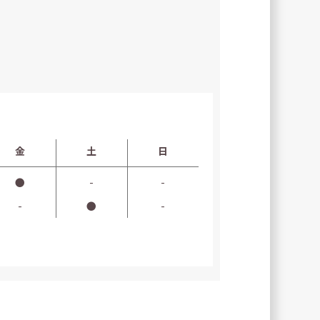
金
土
日
●
-
-
-
●
-