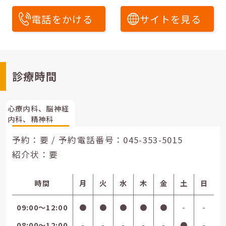
電話をかける
サイトを見る
診療時間
心療内科、脳神経
内科、精神科
予約：要 / 予約電話番号：
045-353-5015
紹介状：要
時間
月
火
水
木
金
土
日
09:00〜12:00
●
●
●
●
●
-
-
08:00〜12:00
-
-
-
-
-
●
-