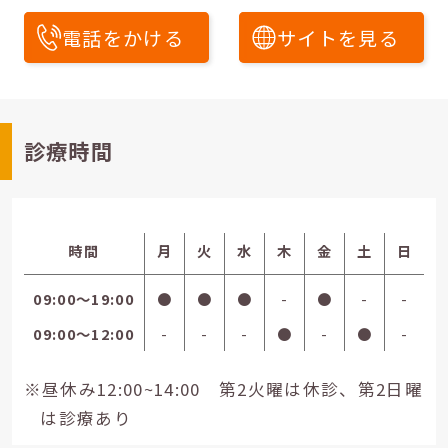
電話をかける
サイトを見る
診療時間
時間
月
火
水
木
金
土
日
09:00〜19:00
●
●
●
-
●
-
-
09:00〜12:00
-
-
-
●
-
●
-
※昼休み12:00~14:00 第2火曜は休診、第2日曜
は診療あり