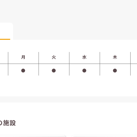
月
火
水
木
●
●
●
●
の施設