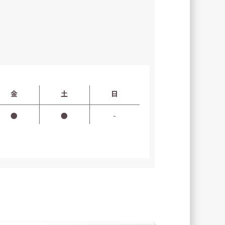
金
土
日
●
●
-