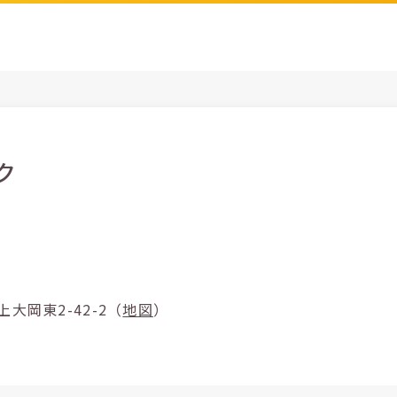
ク
港南区上大岡東2-42-2（
地図
）