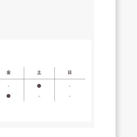
金
土
日
-
●
-
●
-
-