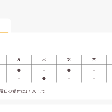
月
火
水
木
●
-
●
-
-
●
-
-
金曜日の受付は17:30まで