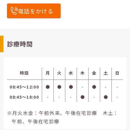
電話をかける
診療時間
時間
月
火
水
木
金
土
日
08:45〜12:00
●
●
●
-
●
-
-
08:45〜18:00
-
-
-
●
-
●
-
※月火水金：午前外来、午後在宅診療 木土：
午前、午後在宅診療