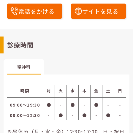
電話をかける
サイトを見る
診療時間
精神科
時間
月
火
水
木
金
土
日
09:00〜19:30
●
-
●
-
●
-
-
09:00〜12:30
-
●
-
●
-
●
-
※昼休み（月・水・金）12:30~17:00 日・祝日