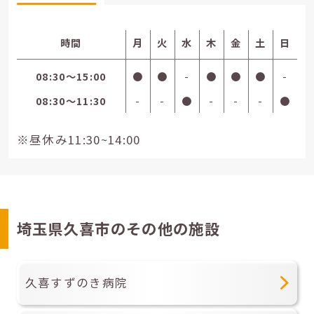
時間
月
火
水
木
金
土
日
08:30〜15:00
●
●
-
●
●
●
-
08:30〜11:30
-
-
●
-
-
-
●
※昼休み11:30~14:00
埼玉県久喜市のその他の施設
久喜すずのき病院