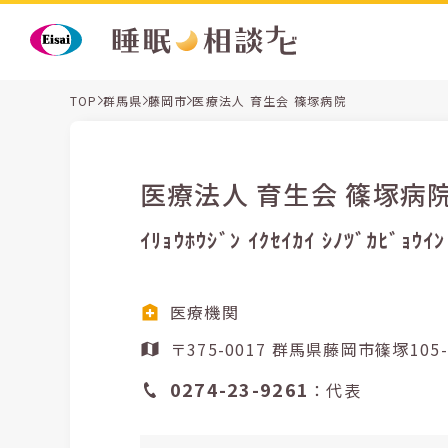
TOP
群馬県
藤岡市
医療法人 育生会 篠塚病院
医療法人 育生会 篠塚病
ｲﾘｮｳﾎｳｼﾞﾝ ｲｸｾｲｶｲ ｼﾉﾂﾞｶﾋﾞｮｳｲﾝ
医療機関
〒375-0017 群馬県藤岡市篠塚10
0274-23-9261
：代表