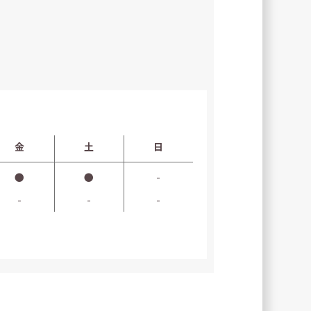
金
土
日
●
●
-
-
-
-