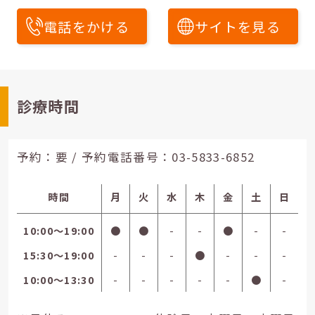
電話をかける
サイトを見る
診療時間
予約：要 / 予約電話番号：
03-5833-6852
時間
月
火
水
木
金
土
日
10:00〜19:00
●
●
-
-
●
-
-
15:30〜19:00
-
-
-
●
-
-
-
10:00〜13:30
-
-
-
-
-
●
-