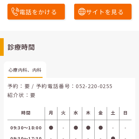
電話をかける
サイトを見る
診療時間
心療内科、内科
予約：要 / 予約電話番号：
052-220-0255
紹介状：要
時間
月
火
水
木
金
土
日
09:30〜18:00
●
-
●
●
●
-
-
09:30〜17:30
-
-
-
-
-
●
-