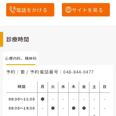
電話をかける
サイトを見る
診療時間
心療内科、精神科
予約：要 / 予約電話番号：
048-844-0477
時間
月
火
水
木
金
土
日
08:30〜11:30
●
-
-
-
-
-
-
08:30〜19:30
-
●
-
●
●
-
-