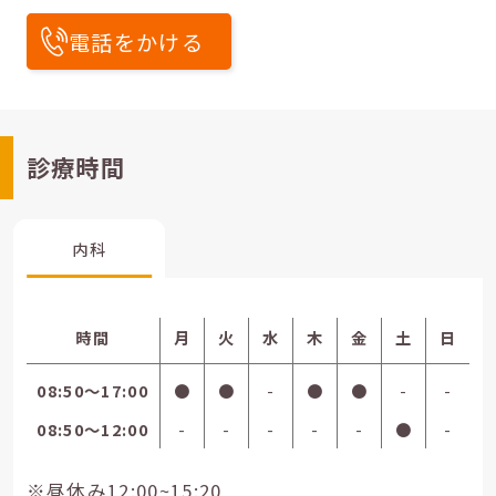
電話をかける
診療時間
内科
時間
月
火
水
木
金
土
日
08:50〜17:00
●
●
-
●
●
-
-
08:50〜12:00
-
-
-
-
-
●
-
※昼休み12:00~15:20