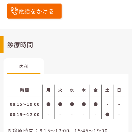
電話をかける
診療時間
内科
時間
月
火
水
木
金
土
日
08:15〜19:00
●
●
●
●
●
-
-
08:15〜12:00
-
-
-
-
-
●
-
※診療時間：8:15～12:00、15:45～19:00