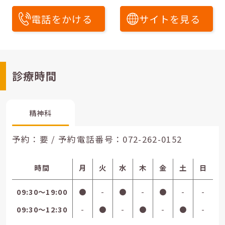
電話をかける
サイトを見る
診療時間
精神科
予約：要 / 予約電話番号：
072-262-0152
時間
月
火
水
木
金
土
日
09:30〜19:00
●
-
●
-
●
-
-
09:30〜12:30
-
●
-
●
-
●
-