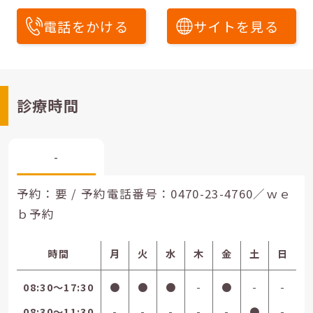
電話をかける
サイトを見る
診療時間
-
予約：要 / 予約電話番号：
0470-23-4760／ｗｅ
ｂ予約
時間
月
火
水
木
金
土
日
08:30〜17:30
●
●
●
-
●
-
-
08:30〜11:30
-
-
-
-
-
●
-