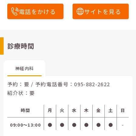
電話をかける
サイトを見る
診療時間
神経内科
予約：要 / 予約電話番号：
095-882-2622
紹介状：要
時間
月
火
水
木
金
土
日
09:00〜13:00
●
●
●
●
●
●
-