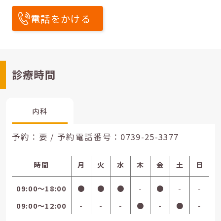
電話をかける
診療時間
内科
予約：要 / 予約電話番号：
0739-25-3377
時間
月
火
水
木
金
土
日
09:00〜18:00
●
●
●
-
●
-
-
09:00〜12:00
-
-
-
●
-
●
-