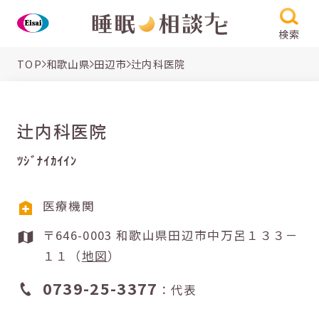
検索
TOP
和歌山県
田辺市
辻内科医院
辻内科医院
ﾂｼﾞﾅｲｶｲｲﾝ
医療機関
〒646-0003 和歌山県田辺市中万呂１３３－
１１（
地図
）
0739-25-3377
：代表