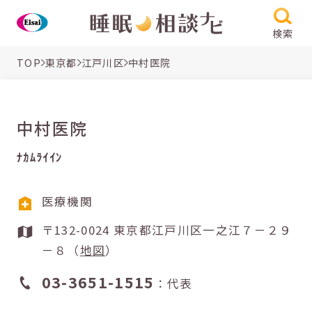
検索
TOP
東京都
江戸川区
中村医院
中村医院
ﾅｶﾑﾗｲｲﾝ
医療機関
〒132-0024 東京都江戸川区一之江７－２９
－８（
地図
）
03-3651-1515
：代表