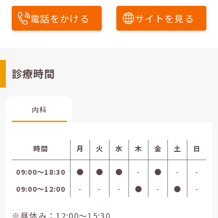
電話をかける
サイトを見る
診療時間
内科
時間
月
火
水
木
金
土
日
09:00〜18:30
●
●
●
-
●
-
-
09:00〜12:00
-
-
-
●
-
●
-
※昼休み：12:00～15:30