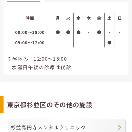
時間
月
火
水
木
金
土
日
09:00〜18:00
●
●
●
-
●
-
-
09:00〜12:00
-
-
-
-
-
●
-
※昼休み：12:00～15:00
水曜日午後の診療は代診
東京都杉並区のその他の施設
杉並高円寺メンタルクリニック