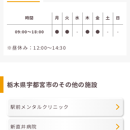
時間
月
火
水
木
金
土
日
09:00〜18:00
●
●
-
●
●
-
-
※昼休み：12:00～14:30
栃木県宇都宮市のその他の施設
駅前メンタルクリニック
新直井病院