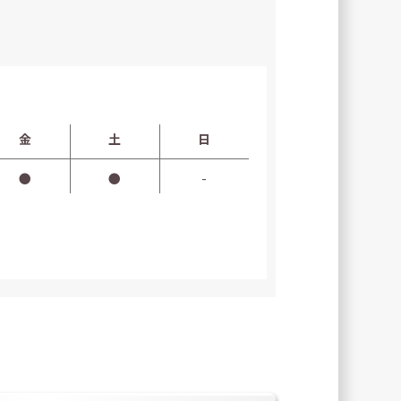
金
土
日
●
●
-