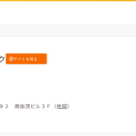
ク
サイトを見る
市本町７－９２ 南加茂ビル３Ｆ（
地図
）