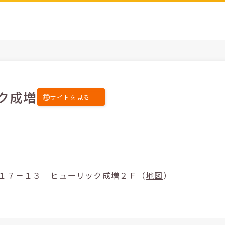
ク成増
サイトを見る
板橋区成増２－１７－１３ ヒューリック成増２Ｆ（
地図
）