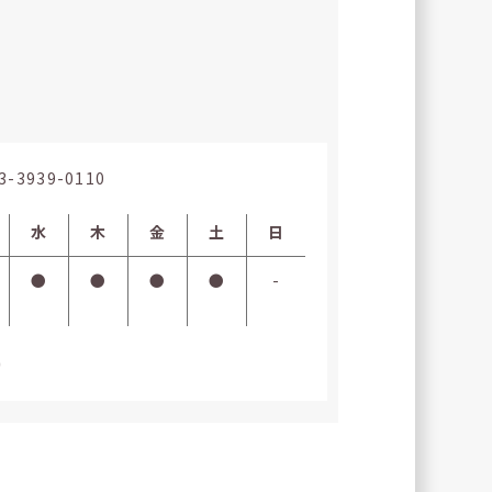
3-3939-0110
水
木
金
土
日
●
●
●
●
-
0