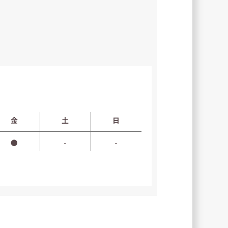
金
土
日
●
-
-