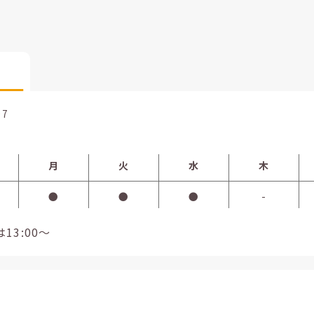
07
月
火
水
木
●
●
●
-
13:00～