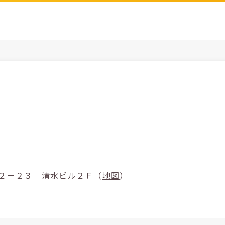
間市豊岡１－２－２３ 清水ビル２Ｆ（
地図
）