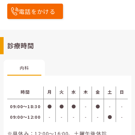
電話をかける
診療時間
内科
時間
月
火
水
木
金
土
日
09:00〜18:30
●
●
●
-
●
-
-
09:00〜12:00
-
-
-
-
-
●
-
※昼休み：12:00～16:00、土曜午後休診