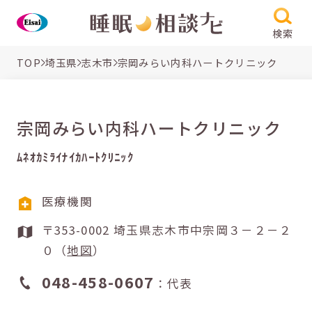
検索
TOP
埼玉県
志木市
宗岡みらい内科ハートクリニック
宗岡みらい内科ハートクリニック
ﾑﾈｵｶﾐﾗｲﾅｲｶﾊｰﾄｸﾘﾆｯｸ
医療機関
〒353-0002 埼玉県志木市中宗岡３－２－２
０（
地図
）
048-458-0607
：代表