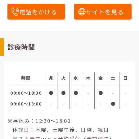
電話をかける
サイトを見る
診療時間
時間
月
火
水
木
金
土
日
09:00〜18:30
●
●
●
-
●
-
-
09:00〜13:00
-
-
-
-
-
●
-
※昼休み：12:30～15:00
休診日：木曜、土曜午後、日曜、祝日
※２４時間ｗｅｂ予約受付（予約優先）