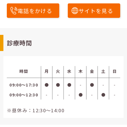
電話をかける
サイトを見る
診療時間
時間
月
火
水
木
金
土
日
09:00〜17:30
●
●
●
-
●
-
-
09:00〜12:30
-
-
-
●
-
●
-
※昼休み：12:30～14:00