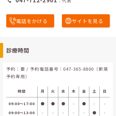
：代表
電話をかける
サイトを見る
診療時間
予約：要 / 予約電話番号：
047-365-8800（新規
予約専用）
時間
月
火
水
木
金
土
日
09:00〜17:00
●
●
●
-
●
-
-
09:00〜13:00
-
-
-
-
-
●
-