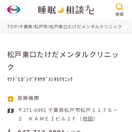
検索
TOP
千葉県
松戸市
松戸東口たけだメンタルクリニック
松戸東口たけだメンタルクリニッ
ク
ﾏﾂﾄﾞﾋｶﾞｼｸﾞﾁﾀｹﾀﾞﾒﾝﾀﾙｸﾘﾆｯｸ
医療機関
〒271-0092 千葉県松戸市松戸１１７６－
２ ＫＡＭＥＩビル２Ｆ（
地図
）
047-712-2901