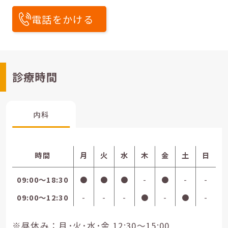
電話をかける
診療時間
内科
時間
月
火
水
木
金
土
日
09:00〜18:30
●
●
●
-
●
-
-
09:00〜12:30
-
-
-
●
-
●
-
※昼休み：月･火･水･金 12:30～15:00