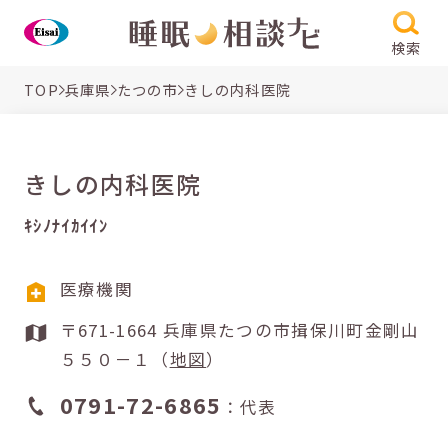
検索
TOP
兵庫県
たつの市
きしの内科医院
きしの内科医院
ｷｼﾉﾅｲｶｲｲﾝ
医療機関
〒671-1664 兵庫県たつの市揖保川町金剛山
５５０－１（
地図
）
0791-72-6865
：代表