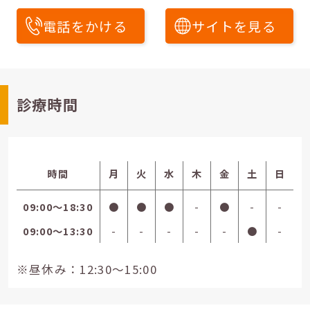
電話をかける
サイトを見る
診療時間
時間
月
火
水
木
金
土
日
09:00〜18:30
●
●
●
-
●
-
-
09:00〜13:30
-
-
-
-
-
●
-
※昼休み：12:30～15:00