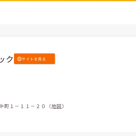
ック
サイトを見る
市東灘区田中町１－１１－２０（
地図
）