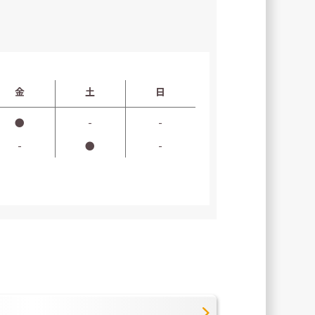
金
土
日
●
-
-
-
●
-