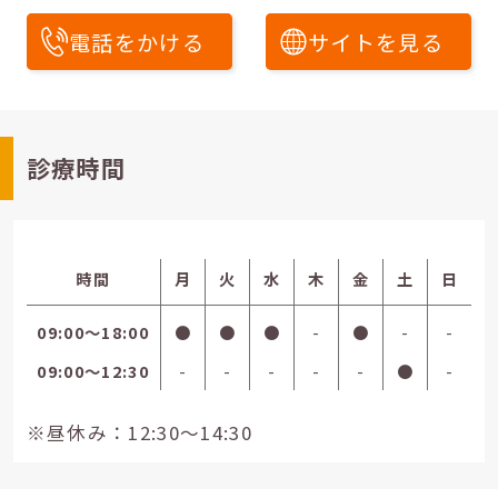
電話をかける
サイトを見る
診療時間
時間
月
火
水
木
金
土
日
09:00〜18:00
●
●
●
-
●
-
-
09:00〜12:30
-
-
-
-
-
●
-
※昼休み：12:30～14:30