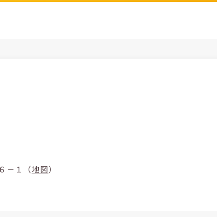
宮６２６－１（
地図
）