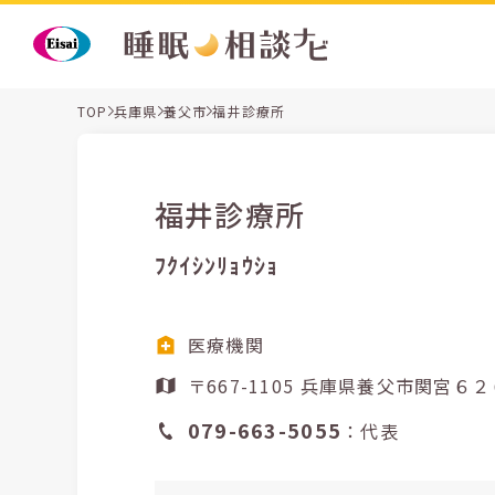
TOP
兵庫県
養父市
福井診療所
福井診療所
ﾌｸｲｼﾝﾘｮｳｼｮ
医療機関
〒667-1105 兵庫県養父市関
079-663-5055
：代表