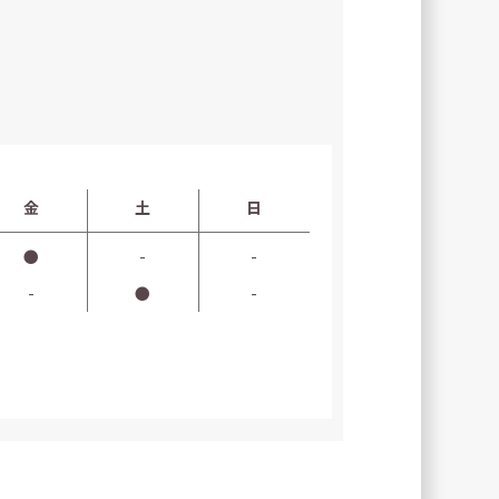
金
土
日
●
-
-
-
●
-