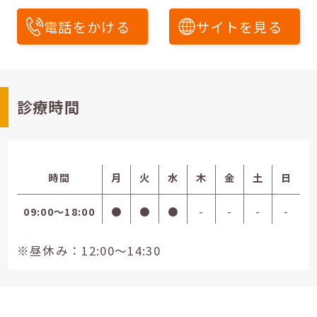
電話をかける
サイトを見る
診療時間
時間
月
火
水
木
金
土
日
09:00〜18:00
●
●
●
-
-
-
-
※昼休み：12:00～14:30