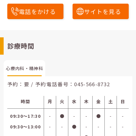
電話をかける
サイトを見る
診療時間
心療内科・精神科
予約：要 / 予約電話番号：
045-566-8732
時間
月
火
水
木
金
土
日
09:30〜17:30
-
●
-
-
●
-
-
09:30〜13:00
-
-
●
-
-
-
-