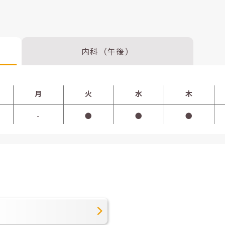
内科（午後）
月
火
水
木
-
●
●
●