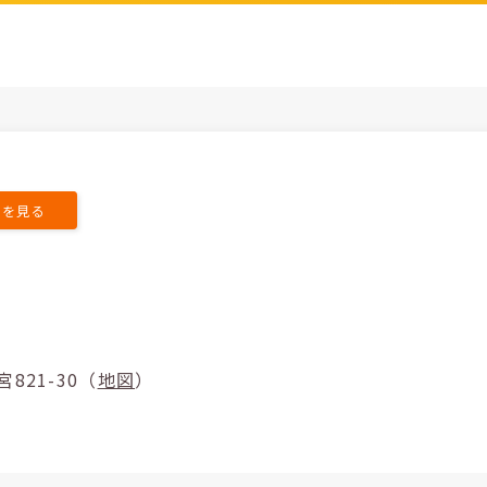
トを見る
町二宮821-30（
地図
）