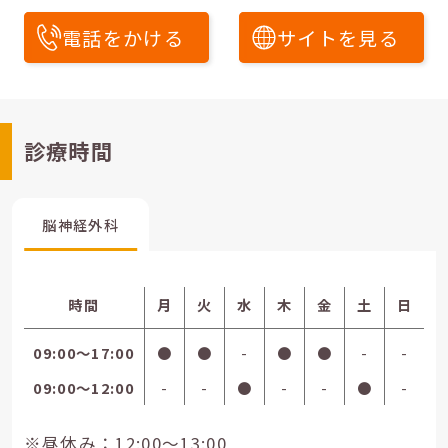
電話をかける
サイトを見る
診療時間
脳神経外科
時間
月
火
水
木
金
土
日
09:00〜17:00
●
●
-
●
●
-
-
09:00〜12:00
-
-
●
-
-
●
-
※昼休み：12:00～13:00