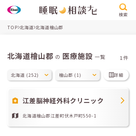
検索
TOP
北海道
北海道檜山郡
北海道檜山郡
医療施設
の
一覧
1件
詳細
江差脳神経外科クリニック
北海道檜山郡江差町伏木戸町550-1