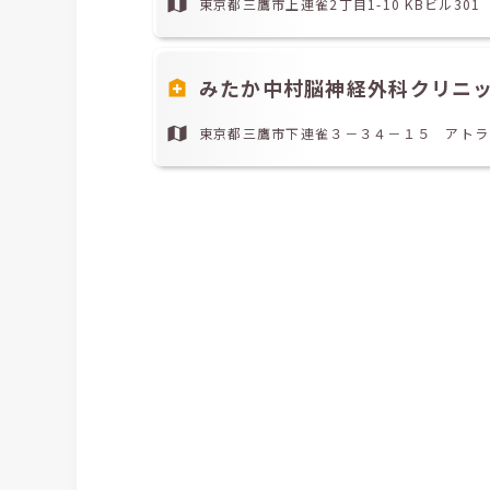
東京都三鷹市上連雀2丁目1-10 KBビル301
みたか中村脳神経外科クリニ
東京都三鷹市下連雀３－３４－１５ アトラ