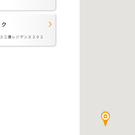
ック
ス三鷹レジデンス２０２