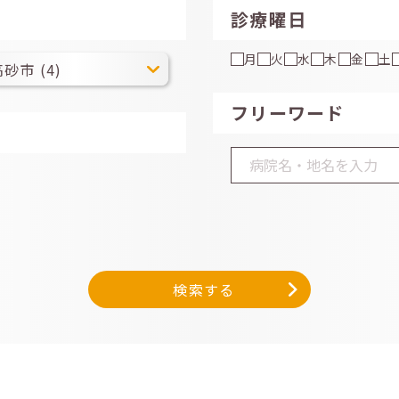
診療曜日
月
火
水
木
金
土
フリーワード
検索する